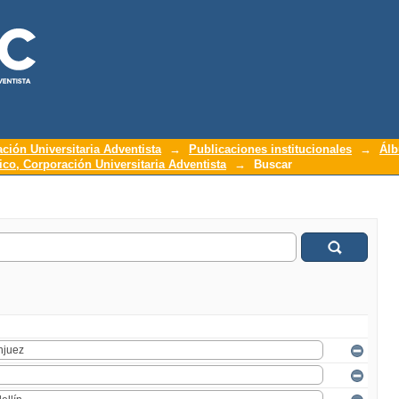
ación Universitaria Adventista
→
Publicaciones institucionales
→
Álb
o, Corporación Universitaria Adventista
→
Buscar