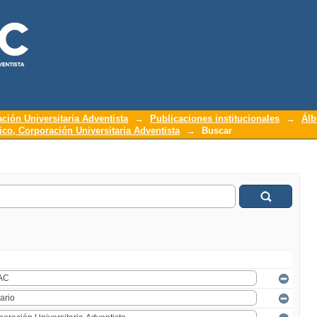
ación Universitaria Adventista
→
Publicaciones institucionales
→
Álb
o, Corporación Universitaria Adventista
→
Buscar