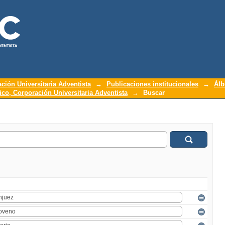
ación Universitaria Adventista
→
Publicaciones institucionales
→
Álb
o, Corporación Universitaria Adventista
→
Buscar