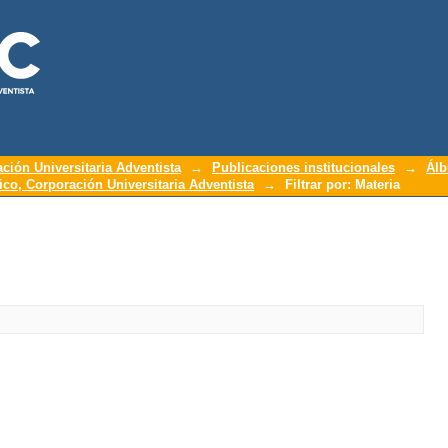
ación Universitaria Adventista
→
Publicaciones institucionales
→
Álb
o, Corporación Universitaria Adventista
→
Filtrar por: Materia