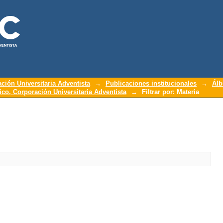
ación Universitaria Adventista
→
Publicaciones institucionales
→
Álb
o, Corporación Universitaria Adventista
→
Filtrar por: Materia