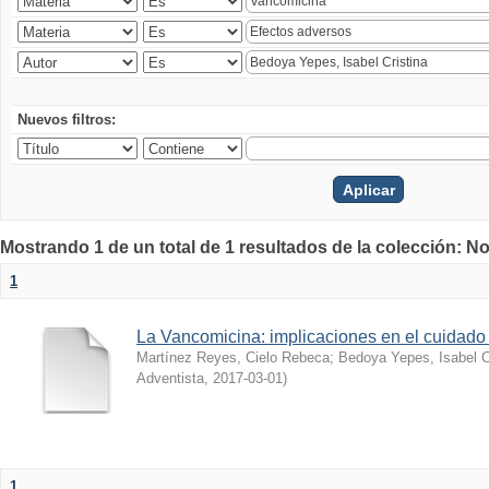
Nuevos filtros:
Mostrando 1 de un total de 1 resultados de la colección: No
1
La Vancomicina: implicaciones en el cuidado 
Martínez Reyes, Cielo Rebeca
;
Bedoya Yepes, Isabel C
Adventista
,
2017-03-01
)
1