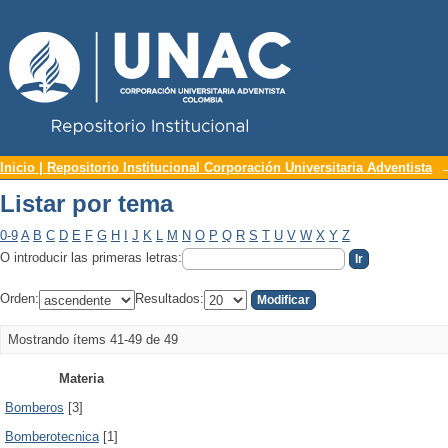
Repositorio Institucional UNAC
Listar por tema
Inicio | Repositorio Institucional Corporación Universitaria Adventista
Listar por tema
0-9
A
B
C
D
E
F
G
H
I
J
K
L
M
N
O
P
Q
R
S
T
U
V
W
X
Y
Z
O introducir las primeras letras:
Orden:
Resultados:
Mostrando ítems 41-49 de 49
Materia
Bomberos
[3]
Bomberotecnica
[1]