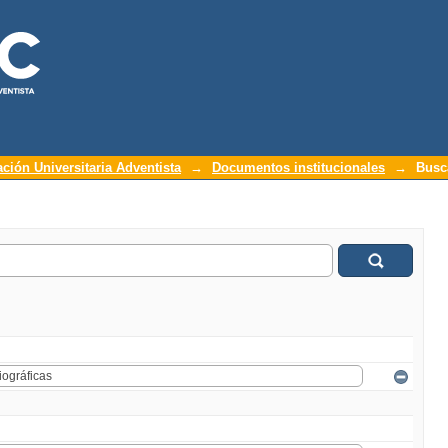
ación Universitaria Adventista
→
Documentos institucionales
→
Busc