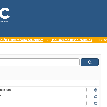
ación Universitaria Adventista
→
Documentos institucionales
→
Busc