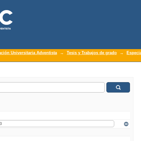
ación Universitaria Adventista
→
Tesis y Trabajos de grado
→
Especia