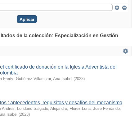
ultados de la colección: Especialización en Gestión
l certificado de donación en la Iglesia Adventista del
Colombia
n Fredy
;
Gutiérrez Villamizar, Ana Isabel
(
2023
)
os : antecedentes, requisitos y desafíos del mecanismo
o Andrés
;
Londoño Salgado, Alejandro
;
Flórez Luna, José Fernando
;
Ana Isabel
(
2023
)