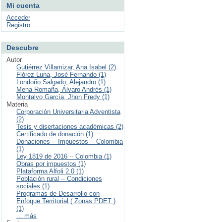
Mi cuenta
Acceder
Registro
Descubre
Autor
Gutiérrez Villamizar, Ana Isabel (2)
Flórez Luna, José Fernando (1)
Londoño Salgado, Alejandro (1)
Mena Romaña, Álvaro Andrés (1)
Montalvo García, Jhon Fredy (1)
Materia
Corporación Universitaria Adventista
(2)
Tesis y disertaciones académicas (2)
Certificado de donación (1)
Donaciones -- Impuestos -- Colombia
(1)
Ley 1819 de 2016 -- Colombia (1)
Obras por impuestos (1)
Plataforma Alfoli 2.0 (1)
Población rural -- Condiciones
sociales (1)
Programas de Desarrollo con
Enfoque Territorial ( Zonas PDET )
(1)
... más