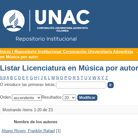
Repositorio Institucional UNAC
Listar Licenciatura en Música por auto
Inicio | Repositorio Institucional Corporación Universitaria Adventista
en Música por autor
Listar Licenciatura en Música por auto
0-9
A
B
C
D
E
F
G
H
I
J
K
L
M
N
O
P
Q
R
S
T
U
V
W
X
Y
Z
O introducir las primeras letras:
Orden:
Resultados:
Mostrando ítems 1-20 de 23
Nombre de los autores
Abano Rivero, Franklin Rafael
[1]