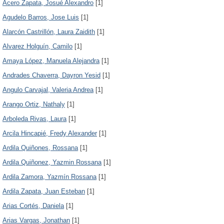
Acero Zapata, Josué Alexandro
[1]
Agudelo Barros, Jose Luis
[1]
Alarcón Castrillón, Laura Zaidith
[1]
Alvarez Holguín, Camilo
[1]
Amaya López, Manuela Alejandra
[1]
Andrades Chaverra, Dayron Yesid
[1]
Angulo Carvajal, Valeria Andrea
[1]
Arango Ortiz, Nathaly
[1]
Arboleda Rivas, Laura
[1]
Arcila Hincapié, Fredy Alexander
[1]
Ardila Quiñones, Rossana
[1]
Ardila Quiñonez, Yazmin Rossana
[1]
Ardila Zamora, Yazmín Rossana
[1]
Ardila Zapata, Juan Esteban
[1]
Arias Cortés, Daniela
[1]
Arias Vargas, Jonathan
[1]