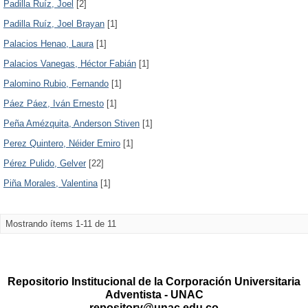
Padilla Ruíz, Joel
[2]
Padilla Ruíz, Joel Brayan
[1]
Palacios Henao, Laura
[1]
Palacios Vanegas, Héctor Fabián
[1]
Palomino Rubio, Fernando
[1]
Páez Páez, Iván Ernesto
[1]
Peña Amézquita, Anderson Stiven
[1]
Perez Quintero, Néider Emiro
[1]
Pérez Pulido, Gelver
[22]
Piña Morales, Valentina
[1]
Mostrando ítems 1-11 de 11
Repositorio Institucional de la Corporación Universitaria
Adventista - UNAC
repository@unac.edu.co