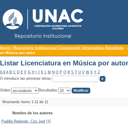
Repositorio Institucional UNAC
Listar Licenciatura en Música por auto
Inicio | Repositorio Institucional Corporación Universitaria Adventista
en Música por autor
Listar Licenciatura en Música por auto
0-9
A
B
C
D
E
F
G
H
I
J
K
L
M
N
O
P
Q
R
S
T
U
V
W
X
Y
Z
O introducir las primeras letras:
Orden:
Resultados:
Mostrando ítems 1-11 de 11
Nombre de los autores
Padilla Redondo, Ciro Joel
[1]