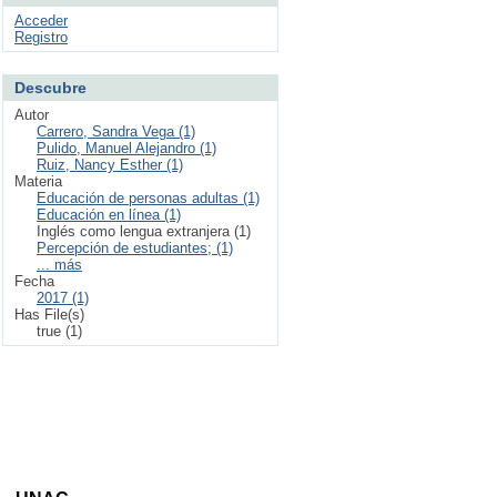
Acceder
Registro
Descubre
Autor
Carrero, Sandra Vega (1)
Pulido, Manuel Alejandro (1)
Ruiz, Nancy Esther (1)
Materia
Educación de personas adultas (1)
Educación en línea (1)
Inglés como lengua extranjera (1)
Percepción de estudiantes; (1)
... más
Fecha
2017 (1)
Has File(s)
true (1)