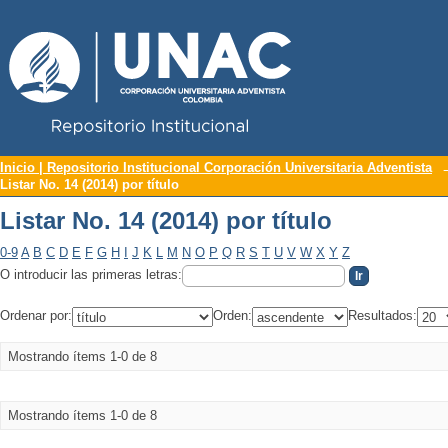
Repositorio Institucional UNAC
Listar No. 14 (2014) por título
Inicio | Repositorio Institucional Corporación Universitaria Adventista
Listar No. 14 (2014) por título
Listar No. 14 (2014) por título
0-9
A
B
C
D
E
F
G
H
I
J
K
L
M
N
O
P
Q
R
S
T
U
V
W
X
Y
Z
O introducir las primeras letras:
Ordenar por:
Orden:
Resultados:
Mostrando ítems 1-0 de 8
Mostrando ítems 1-0 de 8