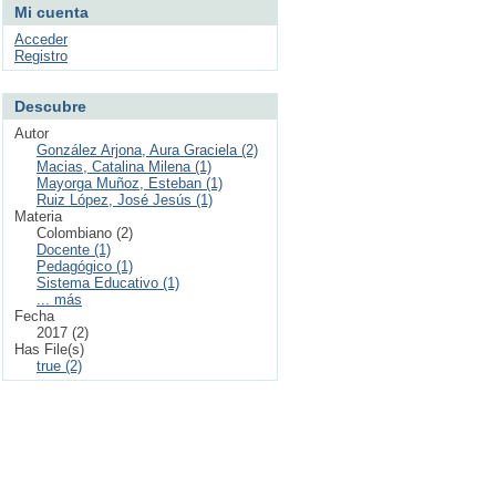
Mi cuenta
Acceder
Registro
Descubre
Autor
González Arjona, Aura Graciela (2)
Macias, Catalina Milena (1)
Mayorga Muñoz, Esteban (1)
Ruiz López, José Jesús (1)
Materia
Colombiano (2)
Docente (1)
Pedagógico (1)
Sistema Educativo (1)
... más
Fecha
2017 (2)
Has File(s)
true (2)