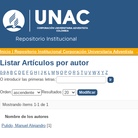
Repositorio Institucional UNAC
Listar Artículos por autor
Inicio | Repositorio Institucional Corporación Universitaria Adventista
Listar Artículos por autor
0-9
A
B
C
D
E
F
G
H
I
J
K
L
M
N
O
P
Q
R
S
T
U
V
W
X
Y
Z
O introducir las primeras letras:
Orden:
Resultados:
Mostrando ítems 1-1 de 1
Nombre de los autores
Pulido, Manuel Alejandro
[1]