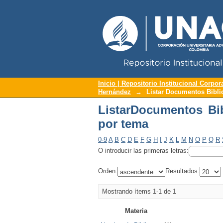
Repositorio Institucional UNAC
ListarDocumentos Bib
Inicio | Repositorio Institucional Corpor
Hernández
→
Listar Documentos Bibli
ListarDocumentos Bi
por tema
0-9
A
B
C
D
E
F
G
H
I
J
K
L
M
N
O
P
Q
R
O introducir las primeras letras:
Orden:
Resultados:
Mostrando ítems 1-1 de 1
Materia