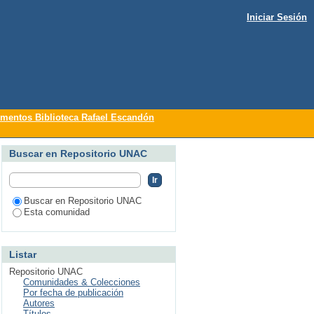
Iniciar Sesión
r tema
mentos Biblioteca Rafael Escandón
Buscar en Repositorio UNAC
Buscar en Repositorio UNAC
Esta comunidad
Listar
Repositorio UNAC
Comunidades & Colecciones
Por fecha de publicación
Autores
Títulos