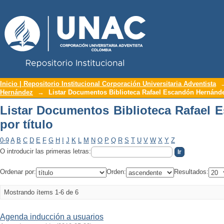
Repositorio Institucional UNAC
Listar Documentos Biblioteca Rafael E
Inicio | Repositorio Institucional Corporación Universitaria Adventista
Hernández
→
Listar Documentos Biblioteca Rafael Escandón Hernández
Listar Documentos Biblioteca Rafael
por título
0-9
A
B
C
D
E
F
G
H
I
J
K
L
M
N
O
P
Q
R
S
T
U
V
W
X
Y
Z
O introducir las primeras letras:
Ordenar por:
Orden:
Resultados:
Mostrando ítems 1-6 de 6
Agenda inducción a usuarios