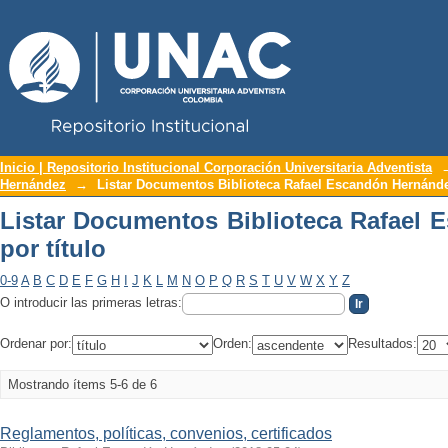
Repositorio Institucional UNAC
Listar Documentos Biblioteca Rafael E
Inicio | Repositorio Institucional Corporación Universitaria Adventista
Hernández
→
Listar Documentos Biblioteca Rafael Escandón Hernández
Listar Documentos Biblioteca Rafael
por título
0-9
A
B
C
D
E
F
G
H
I
J
K
L
M
N
O
P
Q
R
S
T
U
V
W
X
Y
Z
O introducir las primeras letras:
Ordenar por:
Orden:
Resultados:
Mostrando ítems 5-6 de 6
Reglamentos, políticas, convenios, certificados