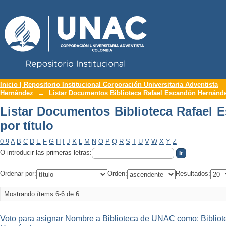
Repositorio Institucional UNAC
Listar Documentos Biblioteca Rafael E
Inicio | Repositorio Institucional Corporación Universitaria Adventista
Hernández
→
Listar Documentos Biblioteca Rafael Escandón Hernández
Listar Documentos Biblioteca Rafael
por título
0-9
A
B
C
D
E
F
G
H
I
J
K
L
M
N
O
P
Q
R
S
T
U
V
W
X
Y
Z
O introducir las primeras letras:
Ordenar por:
Orden:
Resultados:
Mostrando ítems 6-6 de 6
Voto para asignar Nombre a Biblioteca de UNAC como: Biblio