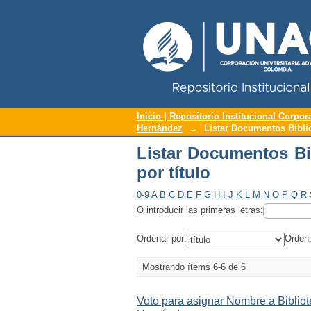
Repositorio Institucional UNAC
Listar Documentos Bi
Inicio | Repositorio Institucional Corpor
Hernández
→
Listar Documentos Bibli
Listar Documentos Bi
por título
0-9
A
B
C
D
E
F
G
H
I
J
K
L
M
N
O
P
Q
R
O introducir las primeras letras:
Ordenar por:
Orden
Mostrando ítems 6-6 de 6
Voto para asignar Nombre a Bibli