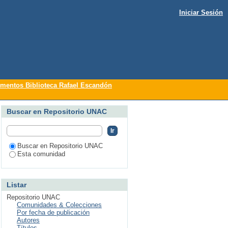
Iniciar Sesión
 título
mentos Biblioteca Rafael Escandón
Buscar en Repositorio UNAC
Buscar en Repositorio UNAC
Esta comunidad
Listar
Repositorio UNAC
Comunidades & Colecciones
Por fecha de publicación
Autores
Títulos