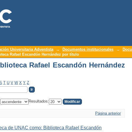
blioteca Rafael Escandón Hernández por
ación Universitaria Adventista
→
Documentos institucionales
→
Docu
oteca Rafael Escandón Hernández por título
blioteca Rafael Escandón Hernández
S
T
U
V
W
X
Y
Z
:
Resultados:
Página anterior
oteca de UNAC como: Biblioteca Rafael Escandón