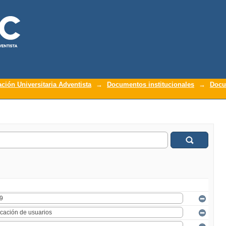
ación Universitaria Adventista
→
Documentos institucionales
→
Docu