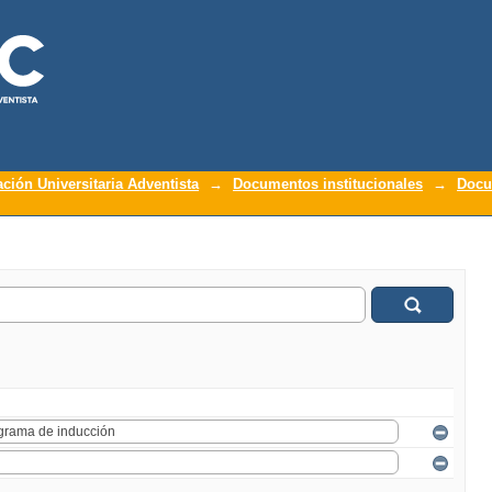
ación Universitaria Adventista
→
Documentos institucionales
→
Docu