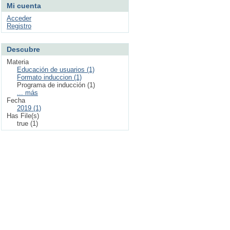
Mi cuenta
Acceder
Registro
Descubre
Materia
Educación de usuarios (1)
Formato induccion (1)
Programa de inducción (1)
... más
Fecha
2019 (1)
Has File(s)
true (1)