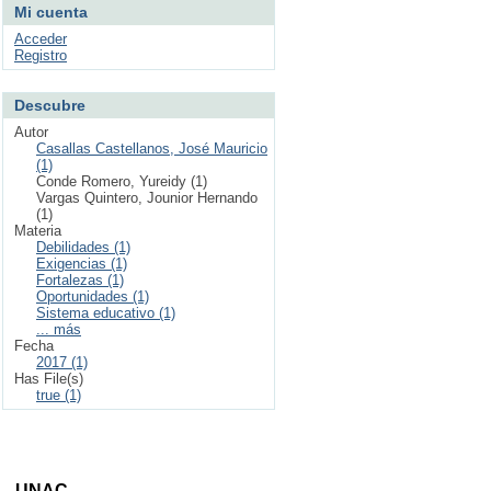
Mi cuenta
Acceder
Registro
Descubre
Autor
Casallas Castellanos, José Mauricio
(1)
Conde Romero, Yureidy (1)
Vargas Quintero, Jounior Hernando
(1)
Materia
Debilidades (1)
Exigencias (1)
Fortalezas (1)
Oportunidades (1)
Sistema educativo (1)
... más
Fecha
2017 (1)
Has File(s)
true (1)
ta - UNAC