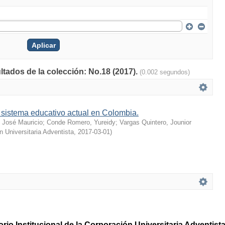
ltados de la colección: No.18 (2017).
(0.002 segundos)
 sistema educativo actual en Colombia.
, José Mauricio
;
Conde Romero, Yureidy
;
Vargas Quintero, Jounior
n Universitaria Adventista
,
2017-03-01
)
rio Institucional de la Corporación Universitaria Adventis