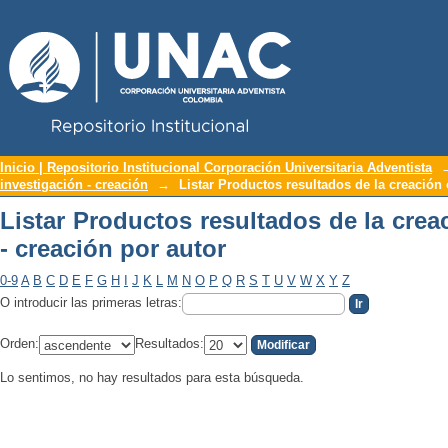
Repositorio Institucional UNAC
Listar Productos resultados de la creac
Inicio | Repositorio Institucional Corporación Universitaria Adventista
investigación - creación
→
Listar Productos resultados de la creación 
Listar Productos resultados de la crea
- creación por autor
0-9
A
B
C
D
E
F
G
H
I
J
K
L
M
N
O
P
Q
R
S
T
U
V
W
X
Y
Z
O introducir las primeras letras:
Orden:
Resultados:
Lo sentimos, no hay resultados para esta búsqueda.