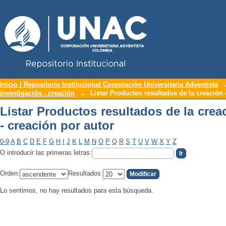
Repositorio Institucional UNAC
Listar Productos resultados de la creac
Inicio | Repositorio Institucional Corporación Universitaria Adventista
investigación - creación
→
Listar Productos resultados de la creación 
Listar Productos resultados de la crea
- creación por autor
0-9
A
B
C
D
E
F
G
H
I
J
K
L
M
N
O
P
Q
R
S
T
U
V
W
X
Y
Z
O introducir las primeras letras:
Orden:
Resultados:
Lo sentimos, no hay resultados para esta búsqueda.