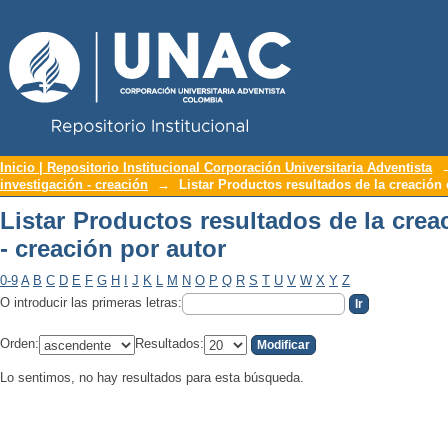
Repositorio Institucional UNAC
Listar Productos resultados de la creac
Inicio | Repositorio Institucional Corporación Universitaria Adventista
investigación - creación
→
Listar Productos resultados de la creación 
Listar Productos resultados de la crea
- creación por autor
0-9
A
B
C
D
E
F
G
H
I
J
K
L
M
N
O
P
Q
R
S
T
U
V
W
X
Y
Z
O introducir las primeras letras:
Orden:
Resultados:
Lo sentimos, no hay resultados para esta búsqueda.