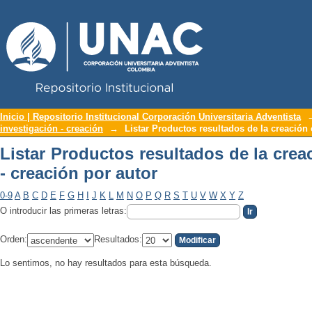
Repositorio Institucional UNAC
Listar Productos resultados de la creac
Inicio | Repositorio Institucional Corporación Universitaria Adventista
investigación - creación
→
Listar Productos resultados de la creación 
Listar Productos resultados de la crea
- creación por autor
0-9
A
B
C
D
E
F
G
H
I
J
K
L
M
N
O
P
Q
R
S
T
U
V
W
X
Y
Z
O introducir las primeras letras:
Orden:
Resultados:
Lo sentimos, no hay resultados para esta búsqueda.