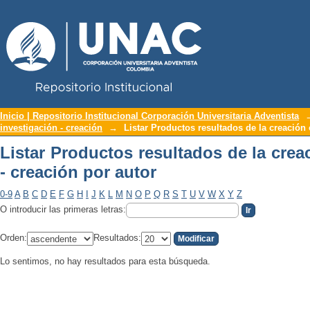
Repositorio Institucional UNAC
Listar Productos resultados de la creac
Inicio | Repositorio Institucional Corporación Universitaria Adventista
investigación - creación
→
Listar Productos resultados de la creación 
Listar Productos resultados de la crea
- creación por autor
0-9
A
B
C
D
E
F
G
H
I
J
K
L
M
N
O
P
Q
R
S
T
U
V
W
X
Y
Z
O introducir las primeras letras:
Orden:
Resultados:
Lo sentimos, no hay resultados para esta búsqueda.