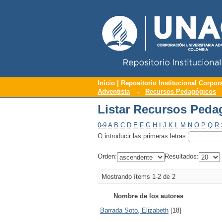
Repositorio Institucional UNAC
Listar Recursos Peda
Inicio | Repositorio Institucional Corpor
Adventista
→
Recursos Pedagógicos
Listar Recursos Peda
0-9
A
B
C
D
E
F
G
H
I
J
K
L
M
N
O
P
Q
R
O introducir las primeras letras:
Orden:
Resultados:
Mostrando ítems 1-2 de 2
Nombre de los autores
Barrada Soto, Elizabeth
[18]