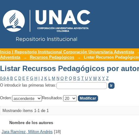
Repositorio Institucional UNAC
Listar Recursos Pedagógicos por auto
Inicio | Repositorio Institucional Corporación Universitaria Adventista
Adventista
→
Recursos Pedagógicos
→
Listar Recursos Pedagógicos
Listar Recursos Pedagógicos por auto
0-9
A
B
C
D
E
F
G
H
I
J
K
L
M
N
O
P
Q
R
S
T
U
V
W
X
Y
Z
O introducir las primeras letras:
Orden:
Resultados:
Mostrando ítems 1-1 de 1
Nombre de los autores
Jara Ramírez, Milton Andrés
[18]