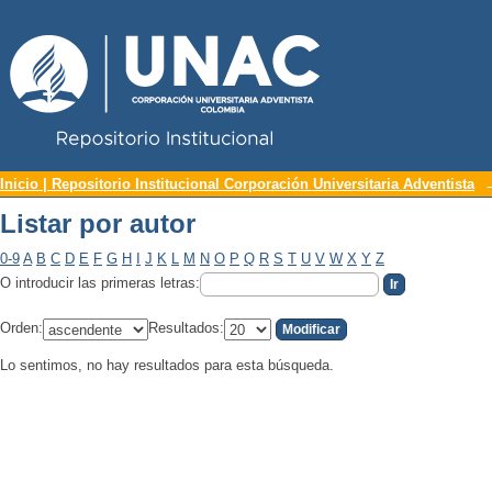
Repositorio Institucional UNAC
Listar por autor
Inicio | Repositorio Institucional Corporación Universitaria Adventista
Listar por autor
0-9
A
B
C
D
E
F
G
H
I
J
K
L
M
N
O
P
Q
R
S
T
U
V
W
X
Y
Z
O introducir las primeras letras:
Orden:
Resultados:
Lo sentimos, no hay resultados para esta búsqueda.