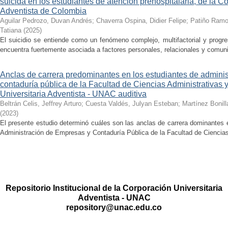
suicida en los estudiantes de atención prehospitalaria, de la C
Adventista de Colombia
Aguilar Pedrozo, Duvan Andrés
;
Chaverra Ospina, Didier Felipe
;
Patiño Ramo
Tatiana
(
2025
)
El suicidio se entiende como un fenómeno complejo, multifactorial y progre
encuentra fuertemente asociada a factores personales, relacionales y comunit
Anclas de carrera predominantes en los estudiantes de admini
contaduría pública de la Facultad de Ciencias Administrativas 
Universitaria Adventista - UNAC auditiva
Beltrán Celis, Jeffrey Arturo
;
Cuesta Valdés, Julyan Esteban
;
Martínez Bonill
(
2023
)
El presente estudio determinó cuáles son las anclas de carrera dominantes 
Administración de Empresas y Contaduría Pública de la Facultad de Ciencias 
Repositorio Institucional de la Corporación Universitaria
Adventista - UNAC
repository@unac.edu.co