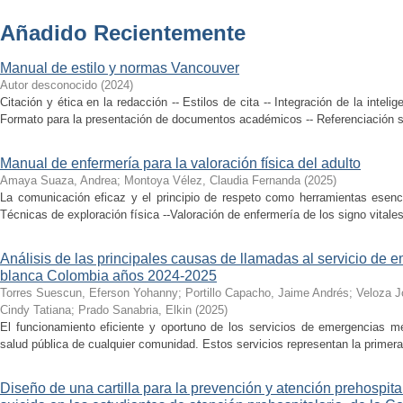
Añadido Recientemente
Manual de estilo y normas Vancouver
Autor desconocido
(
2024
)
Citación y ética en la redacción -- Estilos de cita -- Integración de la inteligen
Formato para la presentación de documentos académicos -- Referenciación seg
Manual de enfermería para la valoración física del adulto
Amaya Suaza, Andrea
;
Montoya Vélez, Claudia Fernanda
(
2025
)
La comunicación eficaz y el principio de respeto como herramientas esenci
Técnicas de exploración física --Valoración de enfermería de los signo vitales
Análisis de las principales causas de llamadas al servicio de
blanca Colombia años 2024-2025
Torres Suescun, Eferson Yohanny
;
Portillo Capacho, Jaime Andrés
;
Veloza J
Cindy Tatiana
;
Prado Sanabria, Elkin
(
2025
)
El funcionamiento eficiente y oportuno de los servicios de emergencias mé
salud pública de cualquier comunidad. Estos servicios representan la primera 
Diseño de una cartilla para la prevención y atención prehospital