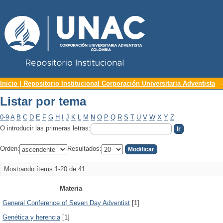
Repositorio Institucional UNAC
Listar por tema
Inicio | Repositorio Institucional Corporación Universitaria Adventista
Listar por tema
0-9
A
B
C
D
E
F
G
H
I
J
K
L
M
N
O
P
Q
R
S
T
U
V
W
X
Y
Z
O introducir las primeras letras:
Orden:
Resultados:
Mostrando ítems 1-20 de 41
Materia
General Conference of Seven Day Adventist
[1]
Genética y herencia
[1]