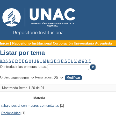
Repositorio Institucional UNAC
Listar por tema
Inicio | Repositorio Institucional Corporación Universitaria Adventista
Listar por tema
0-9
A
B
C
D
E
F
G
H
I
J
K
L
M
N
O
P
Q
R
S
T
U
V
W
X
Y
Z
O introducir las primeras letras:
Orden:
Resultados:
Mostrando ítems 1-20 de 91
Materia
rabajo social con madres comunitarias
[1]
Racionalidad
[1]