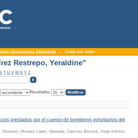
írez Restrepo, Yeraldine"
ación Universitaria Adventista
→
Listar por autor
írez Restrepo, Yeraldine"
S
T
U
V
W
X
Y
Z
:
Resultados:
icios prestados por el cuerpo de bomberos voluntarios del
, Jhonatan
;
Morales López, Manuela
;
Sánchez Becerra, Jorge Antonio