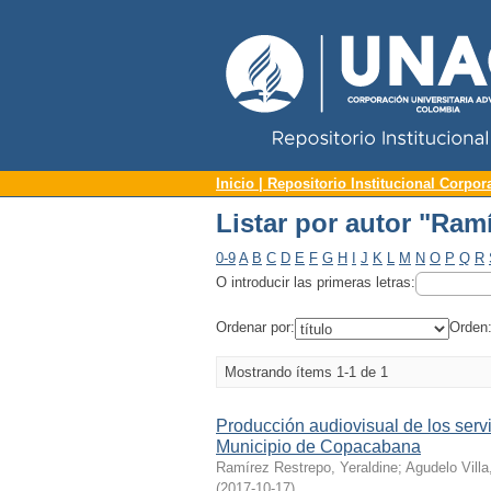
Repositorio Institucional UNAC
Listar por autor "Ram
Inicio | Repositorio Institucional Corpor
Listar por autor "Ram
0-9
A
B
C
D
E
F
G
H
I
J
K
L
M
N
O
P
Q
R
O introducir las primeras letras:
Ordenar por:
Orden
Mostrando ítems 1-1 de 1
Producción audiovisual de los serv
Municipio de Copacabana
Ramírez Restrepo, Yeraldine
;
Agudelo Villa
(
2017-10-17
)