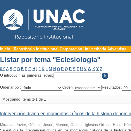
Repositorio Institucional UNAC
Listar por tema "Eclesiología"
Inicio | Repositorio Institucional Corporación Universitaria Adventista
Listar por tema "Eclesiología"
0-9
A
B
C
D
E
F
G
H
I
J
K
L
M
N
O
P
Q
R
S
T
U
V
W
X
Y
Z
O introducir las primeras letras:
Ordenar por:
Orden:
Resultados:
Mostrando ítems 1-1 de 1
Intervención divina en momentos críticos de la historia denom
Miranda, Javier
;
Gómez, Josué
;
Moreno, Gabriel
;
Iglesias Ortega, Enoc
;
Pére
Se estudia la intervención divina en los momentos críticos de la historia 