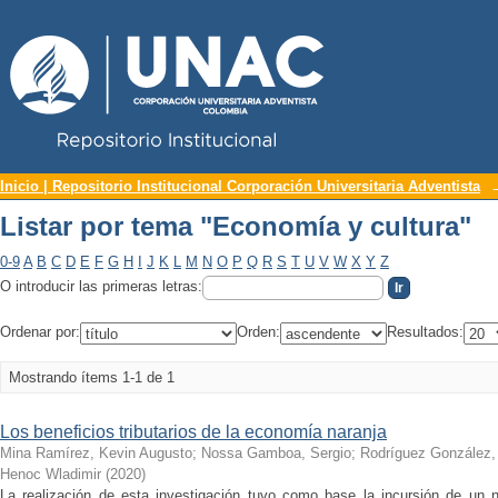
Repositorio Institucional UNAC
Listar por tema "Economía y cultura"
Inicio | Repositorio Institucional Corporación Universitaria Adventista
Listar por tema "Economía y cultura"
0-9
A
B
C
D
E
F
G
H
I
J
K
L
M
N
O
P
Q
R
S
T
U
V
W
X
Y
Z
O introducir las primeras letras:
Ordenar por:
Orden:
Resultados:
Mostrando ítems 1-1 de 1
Los beneficios tributarios de la economía naranja
Mina Ramírez, Kevin Augusto
;
Nossa Gamboa, Sergio
;
Rodríguez González, 
Henoc Wladimir
(
2020
)
La realización de esta investigación tuvo como base la incursión de u