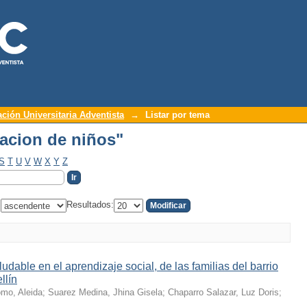
cacion de niños"
ación Universitaria Adventista
→
Listar por tema
cacion de niños"
S
T
U
V
W
X
Y
Z
:
Resultados:
ludable en el aprendizaje social, de las familias del barrio
llín
mo, Aleida
;
Suarez Medina, Jhina Gisela
;
Chaparro Salazar, Luz Doris
;