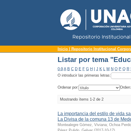
Repositorio Institucional UNAC
Listar por tema "Edu
Inicio | Repositorio Institucional Corpor
Listar por tema "Edu
0-9
A
B
C
D
E
F
G
H
I
J
K
L
M
N
O
P
Q
R
O introducir las primeras letras:
Ordenar por:
Orden
Mostrando ítems 1-2 de 2
La importancia del estilo de vida sa
La Divisa de la comuna 13 de Mede
Montealegre Gómez, Viviana
;
Ochoa Perdo
Pérez Pulido, Gelver
(
2017-10-17
)