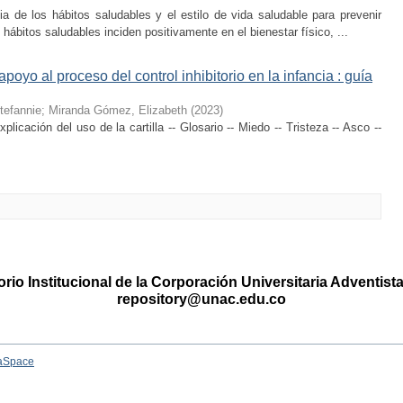
cia de los hábitos saludables y el estilo de vida saludable para prevenir
hábitos saludables inciden positivamente en el bienestar físico, ...
oyo al proceso del control inhibitorio en la infancia : guía
tefannie
;
Miranda Gómez, Elizabeth
(
2023
)
licación del uso de la cartilla -- Glosario -- Miedo -- Tristeza -- Asco --
rio Institucional de la Corporación Universitaria Adventis
repository@unac.edu.co
aSpace