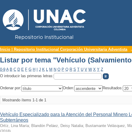
Repositorio Institucional UNAC
Listar por tema "Vehículo (Salvamiento
Inicio | Repositorio Institucional Corporación Universitaria Adventista
Listar por tema "Vehículo (Salvamiento
0-9
A
B
C
D
E
F
G
H
I
J
K
L
M
N
O
P
Q
R
S
T
U
V
W
X
Y
Z
O introducir las primeras letras:
Ordenar por:
Orden:
Resultados:
Mostrando ítems 1-1 de 1
Vehículo Especializado para la Atención del Personal Minero 
Subterráneos
Ortíz, Lina María
;
Blandón Peláez, Deisy Natalia
;
Bustamante Velásquez, Ma
(
2018
)