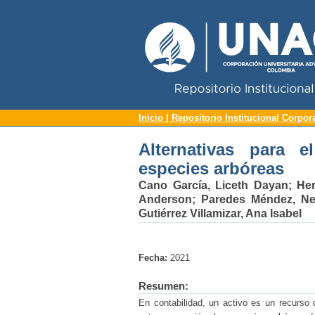
Repositorio Institucional UNAC
Alternativas para el 
Inicio | Repositorio Institucional Corpor
Alternativas para 
especies arbóreas
Cano García, Liceth Dayan
;
Her
Anderson
;
Paredes Méndez, Ne
Gutiérrez Villamizar, Ana Isabel
Fecha:
2021
Resumen:
En contabilidad, un activo es un recurso 