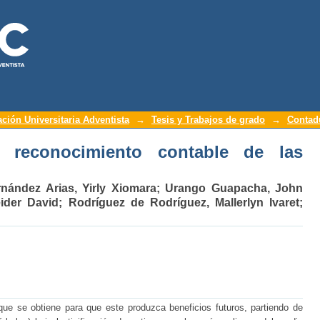
reconocimiento contable de las especies
ación Universitaria Adventista
→
Tesis y Trabajos de grado
→
Contadu
el reconocimiento contable de las
nández Arias, Yirly Xiomara
;
Urango Guapacha, John
ider David
;
Rodríguez de Rodríguez, Mallerlyn Ivaret
;
que se obtiene para que este produzca beneficios futuros, partiendo de