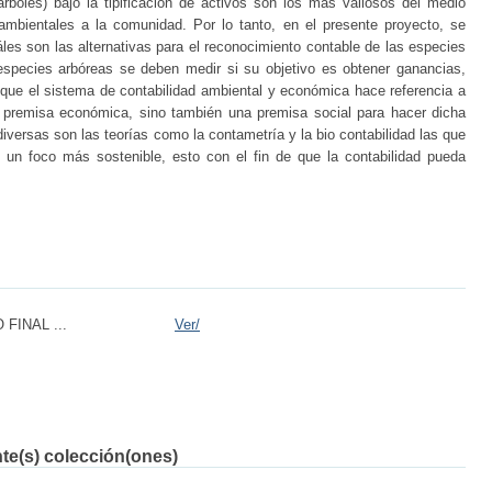
rboles) bajo la tipificación de activos son los más valiosos del medio
ambientales a la comunidad. Por lo tanto, en el presente proyecto, se
les son las alternativas para el reconocimiento contable de las especies
especies arbóreas se deben medir si su objetivo es obtener ganancias,
que el sistema de contabilidad ambiental y económica hace referencia a
 premisa económica, sino también una premisa social para hacer dicha
diversas son las teorías como la contametría y la bio contabilidad las que
un foco más sostenible, esto con el fin de que la contabilidad pueda
FINAL ...
Ver/
nte(s) colección(ones)