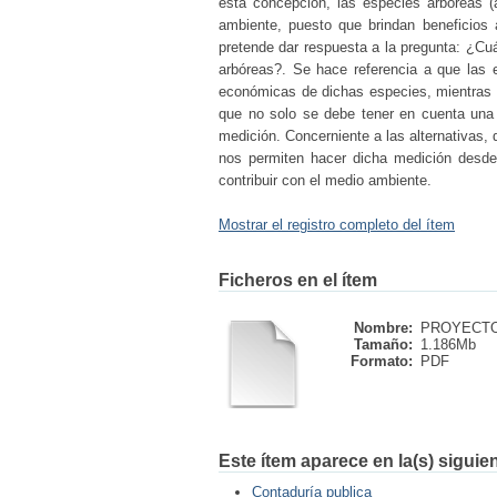
esta concepción, las especies arbóreas (á
ambiente, puesto que brindan beneficios 
pretende dar respuesta a la pregunta: ¿Cuá
arbóreas?. Se hace referencia a que las 
económicas de dichas especies, mientras 
que no solo se debe tener en cuenta una
medición. Concerniente a las alternativas, 
nos permiten hacer dicha medición desde 
contribuir con el medio ambiente.
Mostrar el registro completo del ítem
Ficheros en el ítem
Nombre:
PROYECTO 
Tamaño:
1.186Mb
Formato:
PDF
Este ítem aparece en la(s) siguie
Contaduría publica