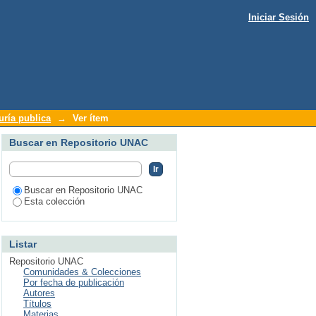
Iniciar Sesión
 arbóreas
ría publica
→
Ver ítem
Buscar en Repositorio UNAC
Buscar en Repositorio UNAC
Esta colección
Listar
Repositorio UNAC
Comunidades & Colecciones
Por fecha de publicación
Autores
Títulos
Materias