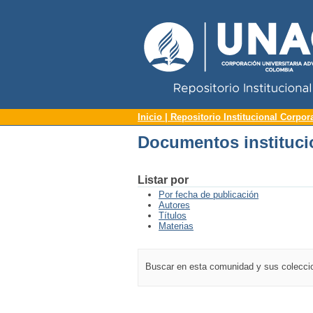
Repositorio Institucional UNAC
Documentos instituci
Inicio | Repositorio Institucional Corpor
Documentos instituci
Listar por
Por fecha de publicación
Autores
Títulos
Materias
Buscar en esta comunidad y sus colecc