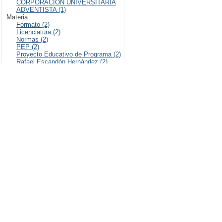
CORPORACIÓN UNIVERSITARIA
ADVENTISTA (1)
Materia
Formato (2)
Licenciatura (2)
Normas (2)
PEP (2)
Proyecto Educativo de Programa (2)
Rafael Escandón Hernández (2)
APA - 2018 (1)
Autorización (1)
Bases de datos bibliográficas (1)
Bibliográficas (1)
... más
Fecha
2017 (3)
2018 (3)
2016 (1)
2019 (1)
2022 (1)
2025 (1)
Has File(s)
true (9)
false (1)
RSS Feeds
RSS 1.0
RSS 2.0