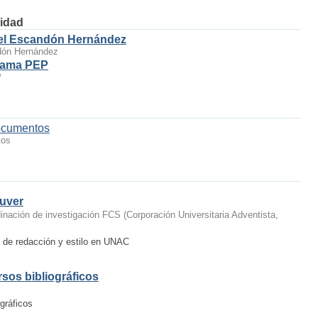
idad
el Escandón Hernández
dón Hernández
rama PEP
P
ocumentos
tos
ouver
dinación de investigación FCS
(
Corporación Universitaria Adventista
,
, de redacción y estilo en UNAC
rsos bibliográficos
gráficos