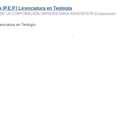
(P.E.P.) Licenciatura en Teología
DE LA CORPORACIÓN UNIVERSITARIA ADVENTISTA
(
Corporación
enciatura en Teología
(P.E.P.) Licenciatura en Educación Religiosa
 DE LA CORPORACIÓN UNIVERSITARIA ADVENTISTA
(
Corporación
lioteca de UNAC como: Biblioteca Rafael Escandón
A DE LA CORPORACIÓN UNIVERSITARIA ADVENTISTA
(
2017-06-20
)
 DE LA CORPORACIÓN UNIVERSITARIA ADVENTISTA. Nombre de la
scandón”
s, certificados