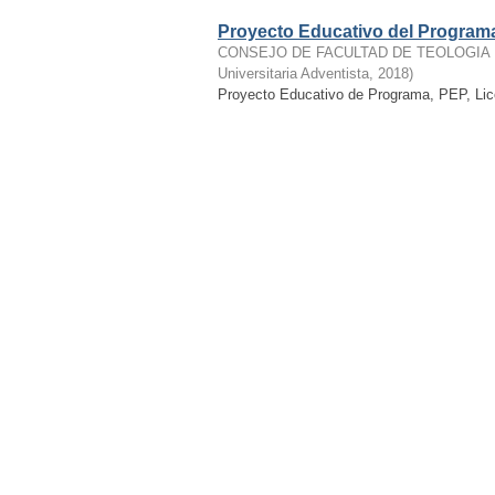
Proyecto Educativo del Programa 
CONSEJO DE FACULTAD DE TEOLOGIA 
Universitaria Adventista
,
2018
)
Proyecto Educativo de Programa, PEP, Lic
Proyecto Educativo del Programa 
CONSEJO DE FACULTAD DE EDUCACIÓN
Universitaria Adventista
,
2016-04-29
)
Agenda inducción a usuarios
Autor desconocido
(
2019-05-02
)
Programa de inducción
Voto para asignar Nombre a Bib
Hernández
REUNIÓN ADMINISTRATIVA-CONSULTIV
REUNIÓN ADMINISTRATIVA-CONSULTIVA
Biblioteca de la UNAC sea el de “Rafael E
Reglamentos, políticas, convenio