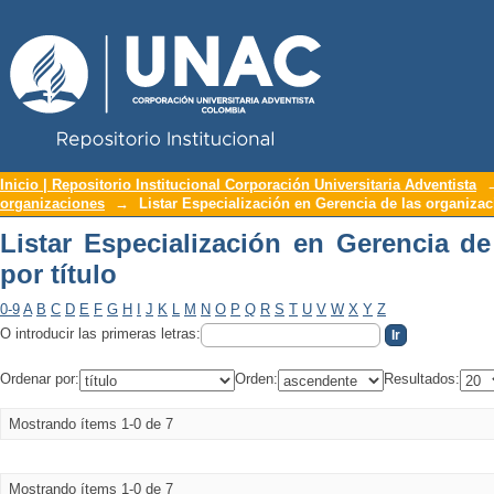
Repositorio Institucional UNAC
Listar Especialización en Gerencia de l
Inicio | Repositorio Institucional Corporación Universitaria Adventista
organizaciones
→
Listar Especialización en Gerencia de las organizac
Listar Especialización en Gerencia de
por título
0-9
A
B
C
D
E
F
G
H
I
J
K
L
M
N
O
P
Q
R
S
T
U
V
W
X
Y
Z
O introducir las primeras letras:
Ordenar por:
Orden:
Resultados:
Mostrando ítems 1-0 de 7
Mostrando ítems 1-0 de 7