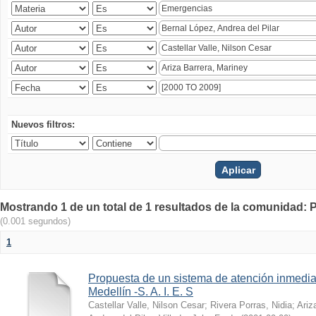
Nuevos filtros:
Mostrando 1 de un total de 1 resultados de la comunidad: P
(0.001 segundos)
1
Propuesta de un sistema de atención inmedia
Medellín -S. A. I. E. S
Castellar Valle, Nilson Cesar
;
Rivera Porras, Nidia
;
Ariz