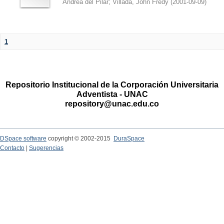
Andrea del Pilar
;
Villada, John Fredy
(
2001-09-09
)
1
Repositorio Institucional de la Corporación Universitaria
Adventista - UNAC
repository@unac.edu.co
DSpace software
copyright © 2002-2015
DuraSpace
Contacto
|
Sugerencias