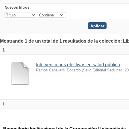
Nuevos filtros:
Mostrando 1 de un total de 1 resultados de la colección: Li
1
Intervenciones efectivas en salud pública
Ramos Caballero, Edgardo
(
Sello Editorial SedUnac
,
20
1
Repositorio Institucional de la Corporación Universitaria