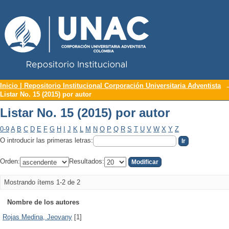
Repositorio Institucional UNAC
Listar No. 15 (2015) por autor
Inicio | Repositorio Institucional Corporación Universitaria Adventista
Listar No. 15 (2015) por autor
Listar No. 15 (2015) por autor
0-9
A
B
C
D
E
F
G
H
I
J
K
L
M
N
O
P
Q
R
S
T
U
V
W
X
Y
Z
O introducir las primeras letras:
Orden:
Resultados:
Mostrando ítems 1-2 de 2
Nombre de los autores
Rojas Medina, Jeovany
[1]