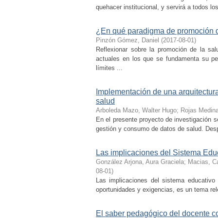
quehacer institucional, y servirá a todos l
¿En qué paradigma de promoción de 
Pinzón Gómez, Daniel
(
2017-08-01
)
Reflexionar sobre la promoción de la sa
actuales en los que se fundamenta su per
límites ...
Implementación de una arquitectur
salud
Arboleda Mazo, Walter Hugo
;
Rojas Medin
En el presente proyecto de investigación s
gestión y consumo de datos de salud. Despu
Las implicaciones del Sistema Edu
González Arjona, Aura Graciela
;
Macias, Ca
08-01
)
Las implicaciones del sistema educativo 
oportunidades y exigencias, es un tema rel
El saber pedagógico del docente 