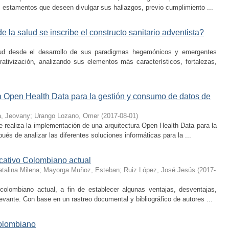
os estamentos que deseen divulgar sus hallazgos, previo cumplimiento ...
la salud se inscribe el constructo sanitario adventista?
lud desde el desarrollo de sus paradigmas hegemónicos y emergentes
ativización, analizando sus elementos más característicos, fortalezas,
a Open Health Data para la gestión y consumo de datos de
a, Jeovany
;
Urango Lozano, Omer
(
2017-08-01
)
e realiza la implementación de una arquitectura Open Health Data para la
és de analizar las diferentes soluciones informáticas para la ...
cativo Colombiano actual
talina Milena
;
Mayorga Muñoz, Esteban
;
Ruiz López, José Jesús
(
2017-
colombiano actual, a fin de establecer algunas ventajas, desventajas,
evante. Con base en un rastreo documental y bibliográfico de autores ...
colombiano