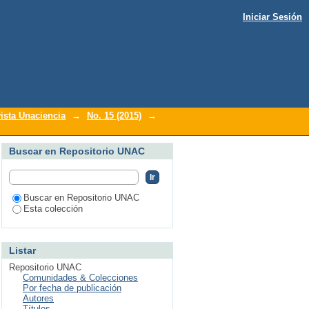
Iniciar Sesión
ista Unaciencia
→
No. 15 (2015)
→
Buscar en Repositorio UNAC
Buscar en Repositorio UNAC
Esta colección
Listar
Repositorio UNAC
Comunidades & Colecciones
Por fecha de publicación
Autores
Títulos