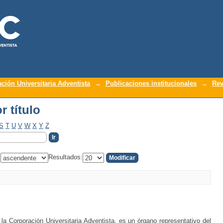
r título
ación Universitaria Adventista
→
Publicaciones institucionales
→
Rev
r título
S
T
U
V
W
X
Y
Z
:
Resultados:
la Corporación Universitaria Adventista, es un órgano representativo del