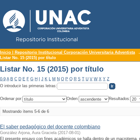
Repositorio Institucional UNAC
Listar No. 15 (2015) por título
Inicio | Repositorio Institucional Corporación Universitaria Adventista
Listar No. 15 (2015) por título
Listar No. 15 (2015) por título
0-9
A
B
C
D
E
F
G
H
I
J
K
L
M
N
O
P
Q
R
S
T
U
V
W
X
Y
Z
O introducir las primeras letras:
Ordenar por:
Orden:
Resultados:
Mostrando ítems 5-6 de 6
El saber pedagógico del docente colombiano
González Arjona, Aura Graciela
(
2017-08-01
)
El presente ensayo con fines académicos se halla dentro de un macrotema, 