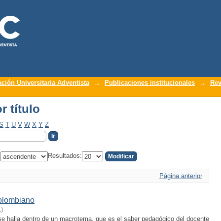
r título
ación Universitaria Adventista
→
Publicaciones institucionales
→
Rev
r título
S
T
U
V
W
X
Y
Z
:
Resultados:
Página anterior
colombiano
1
)
e halla dentro de un macrotema, que es el saber pedagógico del docente