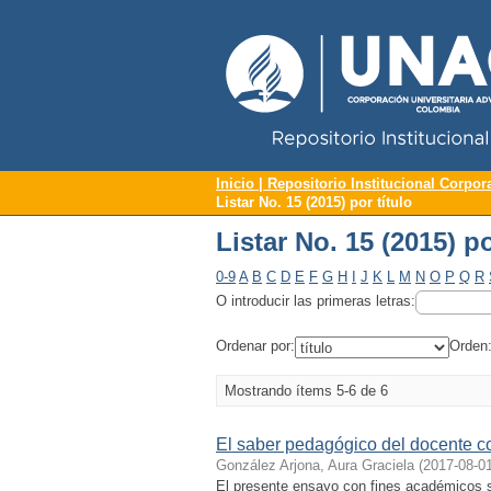
Repositorio Institucional UNAC
Listar No. 15 (2015) po
Inicio | Repositorio Institucional Corpor
Listar No. 15 (2015) por título
Listar No. 15 (2015) po
0-9
A
B
C
D
E
F
G
H
I
J
K
L
M
N
O
P
Q
R
O introducir las primeras letras:
Ordenar por:
Orden
Mostrando ítems 5-6 de 6
El saber pedagógico del docente 
González Arjona, Aura Graciela
(
2017-08-0
El presente ensayo con fines académicos s