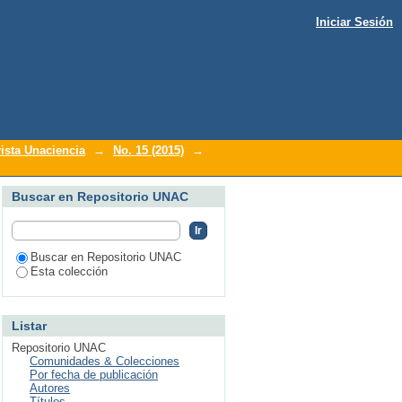
Iniciar Sesión
ista Unaciencia
→
No. 15 (2015)
→
Buscar en Repositorio UNAC
Buscar en Repositorio UNAC
Esta colección
Listar
Repositorio UNAC
Comunidades & Colecciones
Por fecha de publicación
Autores
Títulos