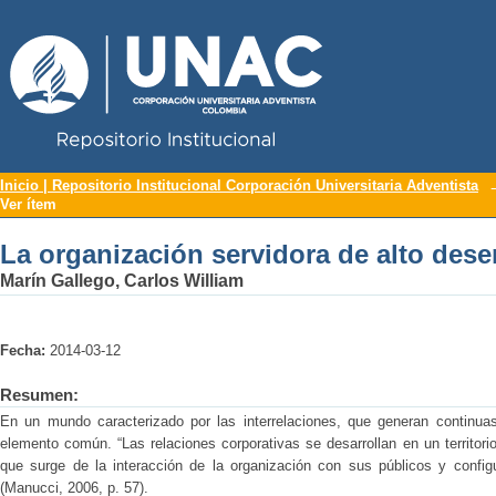
Repositorio Institucional UNAC
La organización servidora de alto de
Inicio | Repositorio Institucional Corporación Universitaria Adventista
Ver ítem
La organización servidora de alto de
Marín Gallego, Carlos William
Fecha:
2014-03-12
Resumen:
En un mundo caracterizado por las interrelaciones, que generan continuas
elemento común. “Las relaciones corporativas se desarrollan en un territori
que surge de la interacción de la organización con sus públicos y config
(Manucci, 2006, p. 57).